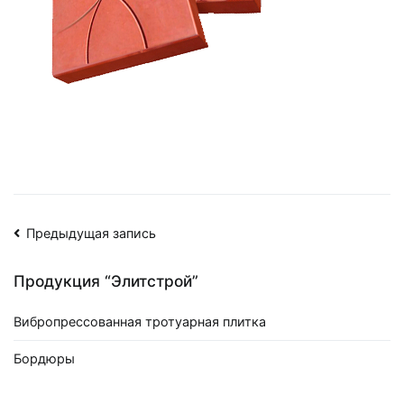
Навигация
Предыдущая запись
по
Продукция “Элитстрой”
записям
Вибропрессованная тротуарная плитка
Бордюры